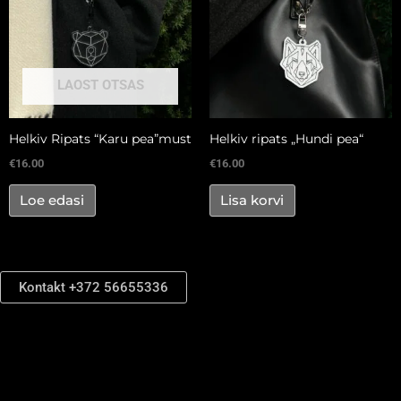
LAOST OTSAS
Helkiv Ripats “Karu pea”must
Helkiv ripats „Hundi pea“
€
16.00
€
16.00
Loe edasi
Lisa korvi
Kontakt +372 56655336