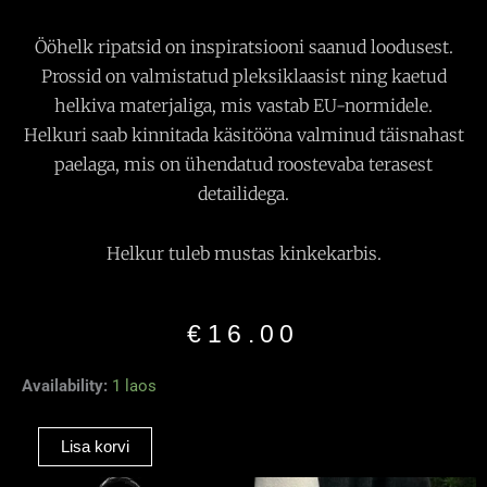
Ööhelk ripatsid on inspiratsiooni saanud loodusest.
Prossid on valmistatud pleksiklaasist ning kaetud
helkiva materjaliga, mis vastab EU-normidele.
Helkuri saab kinnitada käsitööna valminud täisnahast
paelaga, mis on ühendatud roostevaba terasest
detailidega.
Helkur tuleb mustas kinkekarbis.
€
16.00
Helkiv
Availability:
1 laos
Ripats
“Tilk”valge
Lisa korvi
kogus