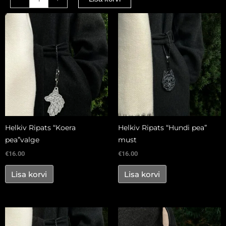
pea”valge
kogus
Helkiv Ripats “Koera
Helkiv Ripats “Hundi pea”
pea”valge
must
€
16.00
€
16.00
Lisa korvi
Lisa korvi