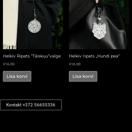
Helkiv Ripats “Täiskuu”valge
Helkiv ripats „Hundi pea“
€
16.00
€
16.00
Lisa korvi
Lisa korvi
Kontakt +372 56655336