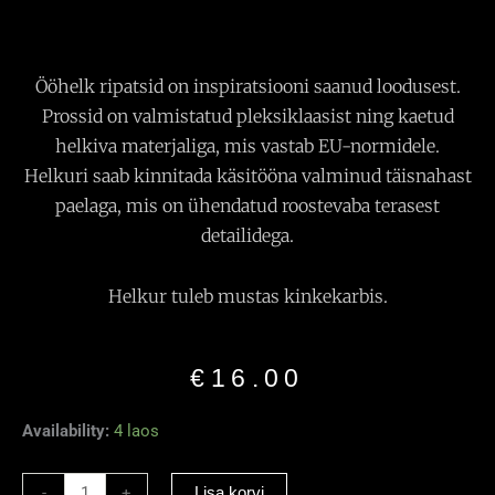
Ööhelk ripatsid on inspiratsiooni saanud loodusest.
Prossid on valmistatud pleksiklaasist ning kaetud
helkiva materjaliga, mis vastab EU-normidele.
Helkuri saab kinnitada käsitööna valminud täisnahast
paelaga, mis on ühendatud roostevaba terasest
detailidega.
Helkur tuleb mustas kinkekarbis.
€
16.00
Helkiv
Availability:
4 laos
Ripats
“Kassi
-
+
Lisa korvi