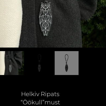
Helkiv Ripats
“Öökull”must