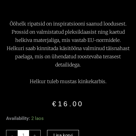
Ööhelk ripatsid on inspiratsiooni saanud loodusest.
Prossid on valmistatud pleksiklaasist ning kaetud
helkiva materjaliga, mis vastab EU-normidele.
Helkuri saab kinnitada käsitööna valminud täisnahast
paelaga, mis on ühendatud roostevaba terasest
detailidega.
Helkur tuleb mustas kinkekarbis.
€
16.00
Helkiv
Availability:
2 laos
Ripats
“Öökull”must
-
+
Lisa korvi