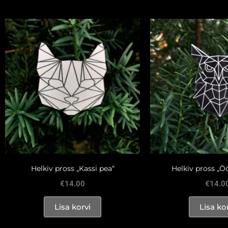
Helkiv pross „Kassi pea“
Helkiv pross „Ö
€
14.00
€
14.0
Lisa korvi
Lisa ko