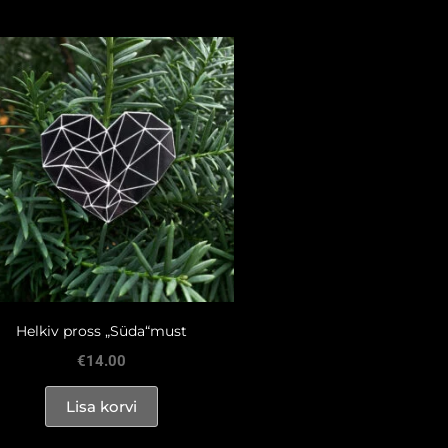
Helkiv pross „Süda“must
€
14.00
Lisa korvi