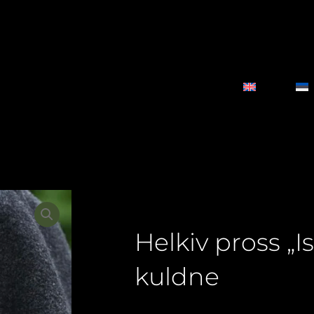
Helkiv pross „I
kuldne