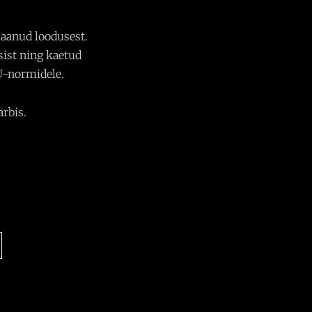
saanud loodusest.
sist ning kaetud
U-normidele.
rbis.