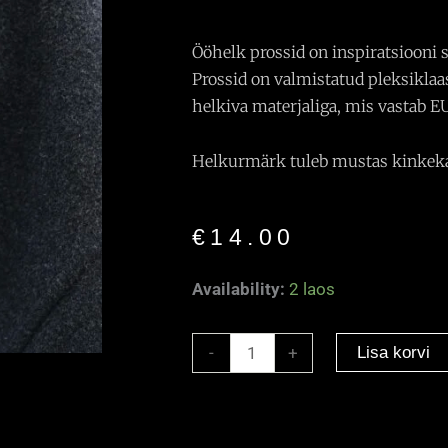
Ööhelk prossid on inspiratsiooni 
Prossid on valmistatud pleksiklaa
helkiva materjaliga, mis vastab E
Helkurmärk tuleb mustas kinkeka
€
14.00
Helkiv
Availability:
2 laos
pross
"Istuv
Lisa korvi
-
+
koer”
kuldne
kogus