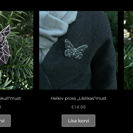
ökull“must
Helkiv pross „Liblikas“must
0
€
14.00
rvi
Lisa korvi