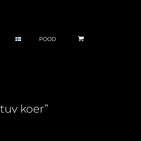
POOD
stuv koer”