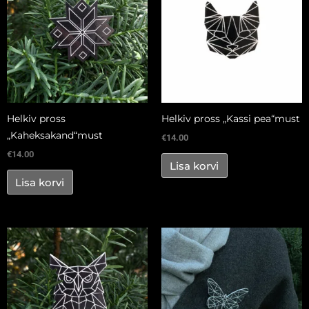
Helkiv pross
Helkiv pross „Kassi pea“must
„Kaheksakand“must
€
14.00
€
14.00
Lisa korvi
Lisa korvi