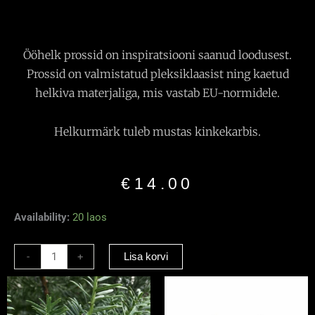
Ööhelk prossid on inspiratsiooni saanud loodusest.
Prossid on valmistatud pleksiklaasist ning kaetud
helkiva materjaliga, mis vastab EU-normidele.
Helkurmärk tuleb mustas kinkekarbis.
€
14.00
Helkiv
Availability:
20 laos
pross
"Istuv
-
+
Lisa korvi
koer"must
kogus