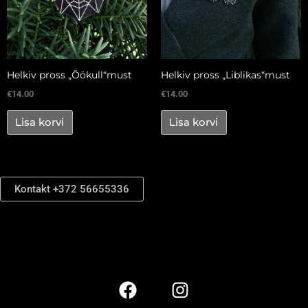
Helkiv pross „Öökull“must
Helkiv pross „Liblikas“must
€
14.00
€
14.00
Lisa korvi
Lisa korvi
Kontakt +372 56655336