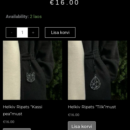
€
16.00
Helkiv
Availability:
2 laos
Ripats
“Kolibri”
-
+
Lisa korvi
kogus
Helkiv Ripats “Kassi
Helkiv Ripats “Tilk”must
pea”must
€
16.00
€
16.00
Lisa korvi