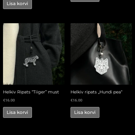
Lisa korvi
Helkiv Ripats “Tiiger” must
Helkiv ripats „Hundi pea“
€
16.00
€
16.00
Lisa korvi
Lisa korvi