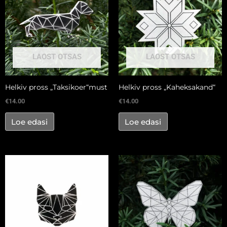
kogus
LAOST OTSAS
LAOST OTSAS
Helkiv pross „Taksikoer“must
Helkiv pross „Kaheksakand“
€
14.00
€
14.00
Loe edasi
Loe edasi