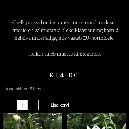
Ööhelk prossid on inspiratsiooni saanud loodusest.
Prossid on valmistatud pleksiklaasist ning kaetud
helkiva materjaliga, mis vastab EU-normidele.
Helkur tuleb mustas kinkekarbis.
€
14.00
Helkiv
Availability:
5 laos
Pross
“Etno
-
+
Lisa korvi
muster
1”
must