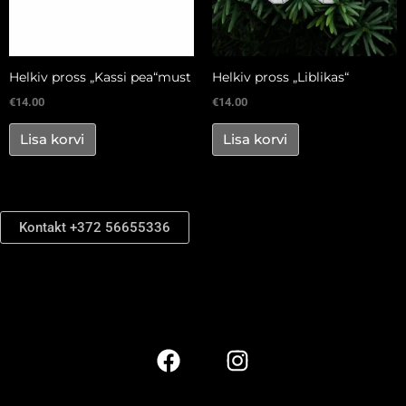
Helkiv pross „Kassi pea“must
Helkiv pross „Liblikas“
€
14.00
€
14.00
Lisa korvi
Lisa korvi
Kontakt +372 56655336