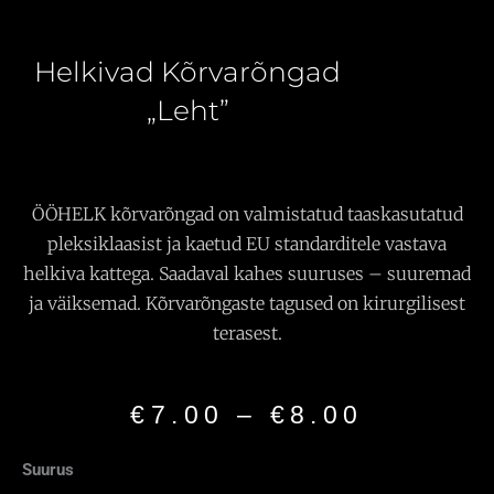
Helkivad Kõrvarõngad
„Leht”
ÖÖHELK kõrvarõngad on valmistatud taaskasutatud
pleksiklaasist ja kaetud EU standarditele vastava
helkiva kattega. Saadaval kahes suuruses – suuremad
ja väiksemad. Kõrvarõngaste tagused on kirurgilisest
terasest.
Hinnav
€
7.00
–
€
8.00
€7.00
–
Helkivad
Suurus
€8.00
Kõrvarõngad