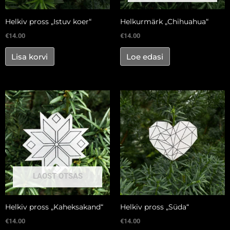
Helkiv pross „Istuv koer“
Helkurmärk „Chihuahua“
€
14.00
€
14.00
Lisa korvi
Loe edasi
LAOST OTSAS
Helkiv pross „Kaheksakand“
Helkiv pross „Süda“
€
14.00
€
14.00