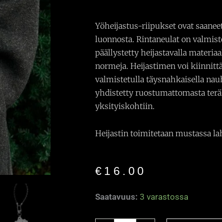
Yöheijastus-riipukset ovat saanee
luonnosta. Rintaneulat on valmiste
päällystetty heijastavalla materiaa
normeja. Heijastimen voi kiinnitt
valmistetulla täysnahkaisella nauh
yhdistetty ruostumattomasta terä
yksityiskohtiin.
Heijastin toimitetaan mustassa l
€
16.00
Heijastinriipus
Saatavuus:
3 varastossa
”Lill