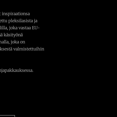
t inspiraationsa
ttu pleksilasista ja
lilla, joka vastaa EU-
ää käsityönä
alla, joka on
ksestä valmistettuihin
ahjapakkauksessa.