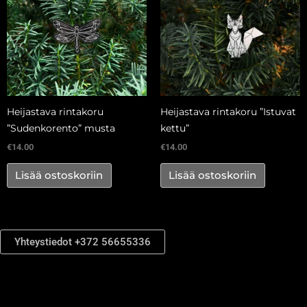
Heijastava rintakoru
Heijastava rintakoru ”Istuvat
”Sudenkorento” musta
kettu”
€
14.00
€
14.00
Lisää ostoskoriin
Lisää ostoskoriin
Yhteystiedot +372 56655336