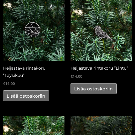
määrä
Heijastava rintakoru
Heijastava rintakoru ”Lintu”
”Täysikuu”
€
14.00
€
14.00
Lisää ostoskoriin
Lisää ostoskoriin