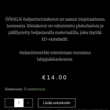
ÖÖHELK-heijastinrintakorut on saanut inspiraationsa
luonnosta. Rintakorut on valmistettu pleksilasista ja
päällystetty heijastavalla materiaalilla, joka täyttää
EU-standardit.
Heijastinmerkki toimitetaan mustassa
lahjapakkauksessa.
€
14.00
Heijastava
Saatavuus:
5 varastossa
rintakoru
”Koira”
-
+
Lisää ostoskoriin
musta