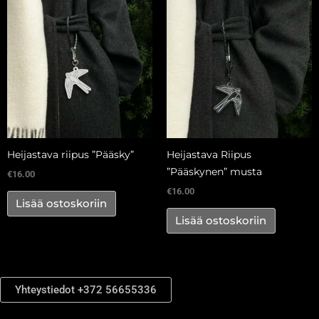
Heijastava riipus ”Pääsky”
Heijastava Riipus
”Pääskynen” musta
€
16.00
€
16.00
Lisää ostoskoriin
Lisää ostoskoriin
Yhteystiedot +372 56655336