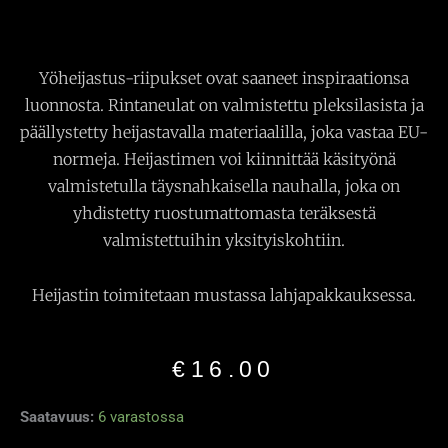
Yöheijastus-riipukset ovat saaneet inspiraationsa
luonnosta. Rintaneulat on valmistettu pleksilasista ja
päällystetty heijastavalla materiaalilla, joka vastaa EU-
normeja. Heijastimen voi kiinnittää käsityönä
valmistetulla täysnahkaisella nauhalla, joka on
yhdistetty ruostumattomasta teräksestä
valmistettuihin yksityiskohtiin.
Heijastin toimitetaan mustassa lahjapakkauksessa.
€
16.00
Heijastava
Saatavuus:
6 varastossa
riipus