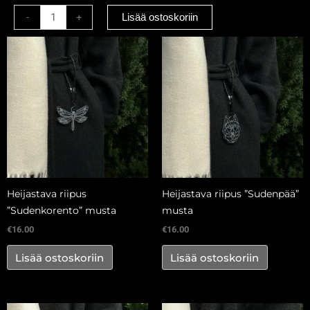
”Lehti”
-
+
Lisää ostoskoriin
valkoinen
määrä
Heijastava riipus
Heijastava riipus ”Sudenpää”
”Sudenkorento” musta
musta
€
16.00
€
16.00
Lisää ostoskoriin
Lisää ostoskoriin