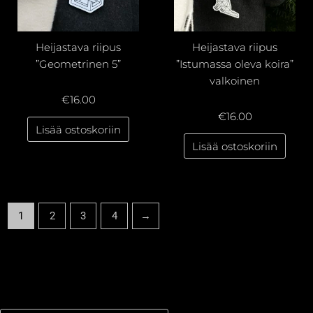
Heijastava riipus
Heijastava riipus
”Geometrinen 5”
”Istumassa oleva koira”
valkoinen
€
16.00
€
16.00
Lisää ostoskoriin
Lisää ostoskoriin
1
2
3
4
→