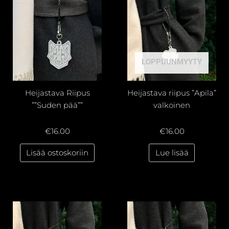
LOPPUUNMYYTY
Heijastava Riipus
Heijastava riipus ”Apila”
””Suden pää””
valkoinen
€
16.00
€
16.00
Lisää ostoskoriin
Lue lisää