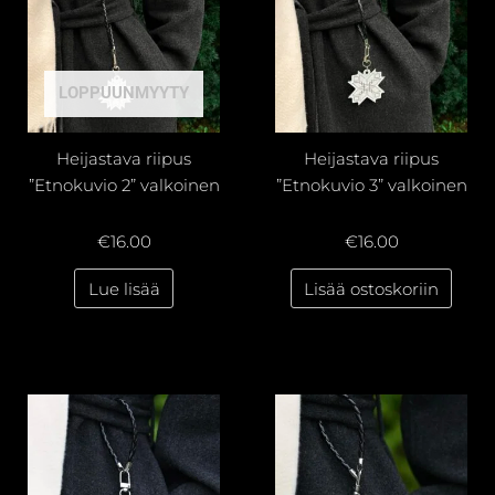
LOPPUUNMYYTY
Heijastava riipus
Heijastava riipus
”Etnokuvio 2” valkoinen
”Etnokuvio 3” valkoinen
€
16.00
€
16.00
Lue lisää
Lisää ostoskoriin