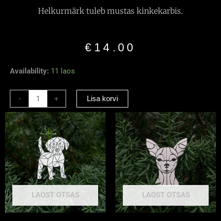
Helkurmärk tuleb mustas kinkekarbis.
€
14.00
Helkiv
Availability:
11 laos
pross
"Hundipea"
-
+
Lisa korvi
kogus
LAOST OTSAS
LAOST OTSAS